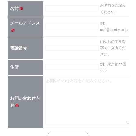
お名前をご記入
名前
ください
メールアドレス
例）
mail@inquiry.co.jp
(-)なしの半角数
電話番号
字でご入力くだ
さい。
例）東京都○○区
住所
○○○
お問い合わせ内
容